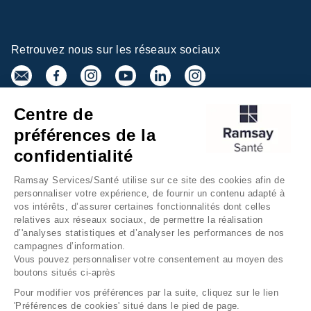
Retrouvez nous sur les réseaux sociaux
Centre de
Inscrivez-vous à la newsletter
préférences de la
confidentialité
Ramsay Services/Santé utilise sur ce site des cookies afin de
personnaliser votre expérience, de fournir un contenu adapté à
vos intérêts, d’assurer certaines fonctionnalités dont celles
relatives aux réseaux sociaux, de permettre la réalisation
d’'analyses statistiques et d’analyser les performances de nos
campagnes d’information.
Groupe Ramsay Santé
Mentions légales
Vous pouvez personnaliser votre consentement au moyen des
boutons situés ci-après
Gestion des cookies
Données personnelles
Pour modifier vos préférences par la suite, cliquez sur le lien
Accessibilité Numérique
Presse
'Préférences de cookies' situé dans le pied de page.