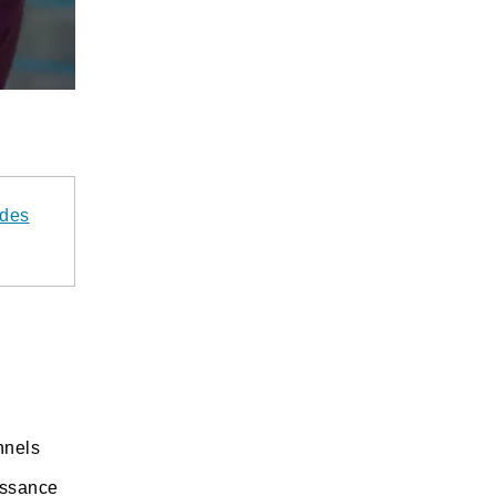
 des
nnels
issance