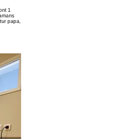
ont 1
mamans
utur papa,