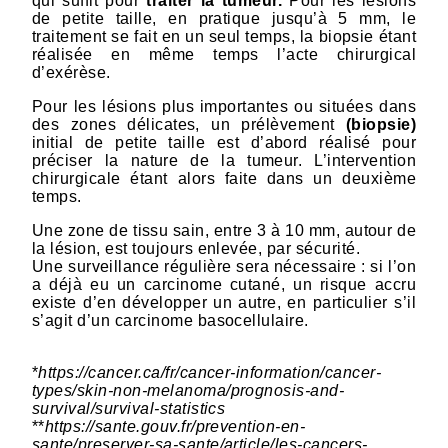
qui suffit pour
traiter la tumeur.
Pour les lésions
de petite taille, en pratique jusqu’à 5 mm, le
traitement se fait en un seul temps, la biopsie étant
réalisée en même temps l’acte chirurgical
d’exérèse.
Pour les lésions plus importantes ou situées dans
des zones délicates, un prélèvement
(biopsie)
initial de petite taille est d’abord réalisé pour
préciser la nature de la tumeur. L’intervention
chirurgicale étant alors faite dans un deuxième
temps.
Une zone de tissu sain, entre 3 à 10 mm, autour de
la lésion, est toujours enlevée, par sécurité.
Une surveillance régulière sera nécessaire : si l’on
a déjà eu un carcinome cutané, un risque accru
existe d’en développer un autre, en particulier s’il
s’agit d’un carcinome basocellulaire.
*
https://cancer.ca/fr/cancer-information/cancer-
types/skin-non-melanoma/prognosis-and-
survival/survival-statistics
**
https://sante.gouv.fr/prevention-en-
sante/preserver-sa-sante/article/les-cancers-