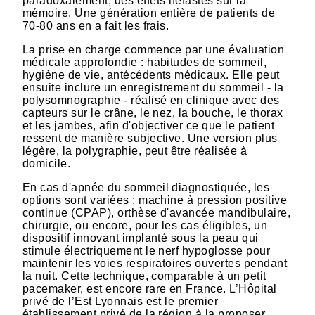
paradoxalement, des effets néfastes sur la
mémoire. Une génération entière de patients de
70-80 ans en a fait les frais.
La prise en charge commence par une évaluation
médicale approfondie : habitudes de sommeil,
hygiène de vie, antécédents médicaux. Elle peut
ensuite inclure un enregistrement du sommeil - la
polysomnographie - réalisé en clinique avec des
capteurs sur le crâne, le nez, la bouche, le thorax
et les jambes, afin d'objectiver ce que le patient
ressent de manière subjective. Une version plus
légère, la polygraphie, peut être réalisée à
domicile.
En cas d'apnée du sommeil diagnostiquée, les
options sont variées : machine à pression positive
continue (CPAP), orthèse d'avancée mandibulaire,
chirurgie, ou encore, pour les cas éligibles, un
dispositif innovant implanté sous la peau qui
stimule électriquement le nerf hypoglosse pour
maintenir les voies respiratoires ouvertes pendant
la nuit. Cette technique, comparable à un petit
pacemaker, est encore rare en France. L’Hôpital
privé de l’Est Lyonnais est le premier
établissement privé de la région à la proposer.