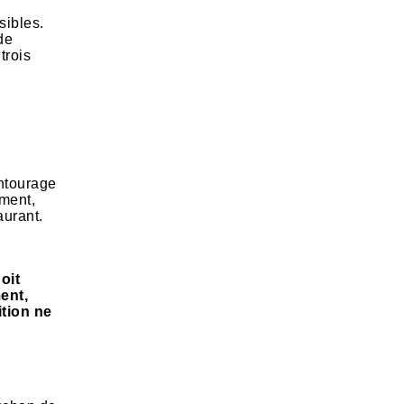
sibles.
de
trois
entourage
ement,
aurant.
oit
ent,
ition ne