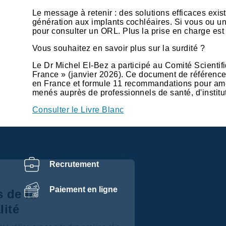
Le message à retenir : des solutions efficaces exis
génération aux implants cochléaires. Si vous ou un
pour consulter un ORL. Plus la prise en charge est 
Vous souhaitez en savoir plus sur la surdité ?
Le Dr Michel El-Bez a participé au Comité Scientif
France » (janvier 2026). Ce document de référence 
en France et formule 11 recommandations pour amélio
menés auprès de professionnels de santé, d'institut
Consulter le Livre Blanc
Recrutement
Centre de
Paiement en ligne
préférences de la
confidentialité