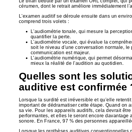
Le bilan débute par un examen ORL complet, qui 
cérumen, dont le retrait améliore immédiatement l'a
L'examen auditif se déroule ensuite dans un envi
comprend trois volets :
L'audiométrie tonale, qui mesure la perceptio
quantifier la perte.
L'audiométrie vocale, qui évalue la compréhen
soit le niveau d'une conversation normale, le
communication est majeur.
L’audiométrie numérique, qui permet désormai
mieux la réalité de l'audition au quotidien.
Quelles sont les soluti
auditive est confirmée 
Lorsque la surdité est irréversible et qu'elle retentit
important de dédramatiser cette étape. Quand on a
sa vie. Pour les appareils auditifs, cela devrait êt
performantes, et elles le seront encore davantage ave
sonore. En France, 97 % des personnes appareillée
Lorsque les prothèses auditives conventionnelles n