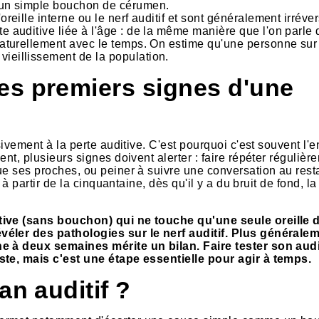
 d'un simple bouchon de cérumen.
oreille interne ou le nerf auditif et sont généralement irréver
te auditive liée à l'âge : de la même manière que l'on parle 
 naturellement avec le temps. On estime qu'une personne sur 
vieillissement de la population.
es premiers signes d'une
sivement à la perte auditive. C'est pourquoi c'est souvent l'
nt, plusieurs signes doivent alerter : faire répéter régulièr
ue ses proches, ou peiner à suivre une conversation au rest
 à partir de la cinquantaine, dès qu'il y a du bruit de fond, la
tive (sans bouchon) qui ne touche qu'une seule oreille d
véler des pathologies sur le nerf auditif. Plus généralem
ne à deux semaines mérite un bilan. Faire tester son aud
iste, mais c'est une étape essentielle pour agir à temps.
an auditif ?