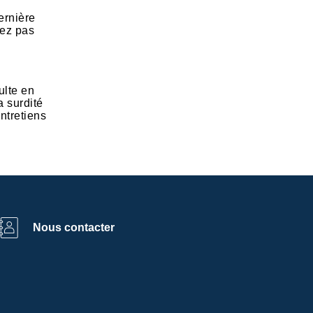
ernière
dez pas
ulte en
a surdité
ntretiens
Nous contacter