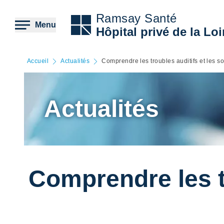
Aller
au
Ramsay Santé
contenu
Menu
Hôpital privé de la Loi
principal
Accueil
Actualités
Comprendre les troubles auditifs et les s
Actualités
Comprendre les tr