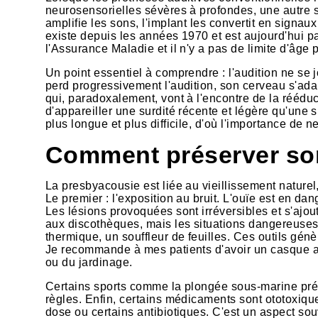
neurosensorielles sévères à profondes, une autre so
amplifie les sons, l'implant les convertit en signau
existe depuis les années 1970 et est aujourd'hui pa
l'Assurance Maladie et il n'y a pas de limite d'âge 
Un point essentiel à comprendre : l'audition ne se
perd progressivement l'audition, son cerveau s'a
qui, paradoxalement, vont à l'encontre de la rééduca
d'appareiller une surdité récente et légère qu'une
plus longue et plus difficile, d'où l'importance de 
Comment préserver son 
La presbyacousie est liée au vieillissement naturel
Le premier : l'exposition au bruit. L'ouïe est en d
Les lésions provoquées sont irréversibles et s'ajou
aux discothèques, mais les situations dangereuses 
thermique, un souffleur de feuilles. Ces outils gén
Je recommande à mes patients d'avoir un casque ant
ou du jardinage.
Certains sports comme la plongée sous-marine prés
règles. Enfin, certains médicaments sont ototoxiques
dose ou certains antibiotiques. C'est un aspect s