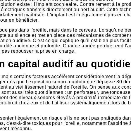
lution existe : l'implant cochléaire. Contrairement à la pro
x électriques transmis directement au nerf auditif. Cette tech
rfaitement maîtrisée. L'implant est intégralement pris en ch
pour en bénéficier.
 joue pas dans l'oreille, mais dans le cerveau. Lorsqu'une p
dapte au silence et met en place des mécanismes de compen
tion auditive. C'est ce qui explique qu'il est bien plus facil
 surdité ancienne et profonde. Chaque année perdue rend l'a
ne pas repousser la prise en charge.
capital auditif au quotidi
, mais certains facteurs accélèrent considérablement la dég
anger dès que l'exposition sonore quotidienne dépasse 80 déc
tent au vieillissement naturel de l'oreille. On pense aux con
sont aussi très quotidiennes : un perforateur, une tondeuse
èrent des niveaux sonores élevés à proximité immédiate de l'
i-bruit chez eux et de l'utiliser systématiquement lors du 
entent également un risque s'ils ne sont pas pratiqués dan
, c'est-à-dire toxiques pour l'oreille, notamment l'aspirine à
ouvent méconnu.