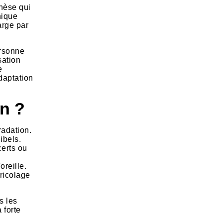
thèse qui
nique
arge par
ersonne
sation
e
daptation
en ?
radation.
ibels.
certs ou
oreille.
bricolage
s les
 forte