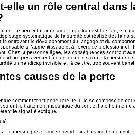
t-elle un rôle central dans l
?
on. Le lien entre audition et cognition est très fort, et il c
 dépistage systématique de la surdité est réalisé dès la nai
itifs entravent le développement du langage et du comporte
dispensable à l'apprentissage et à l'exercice professionnel : 
sant. Chez la personne âgée, les conséquences sont tout aus
duit progressivement à un isolement social : la personne 
rdité un handicap invisible et, à ce titre, trop souvent banal
entes causes de la perte
endre comment fonctionne l'oreille. Elle se compose de deu
assurent le traitement mécanique du son, et l'oreille interne
ètent le signal électrique.
ité :
 partie mécanique et sont souvent traitables médicalement. C