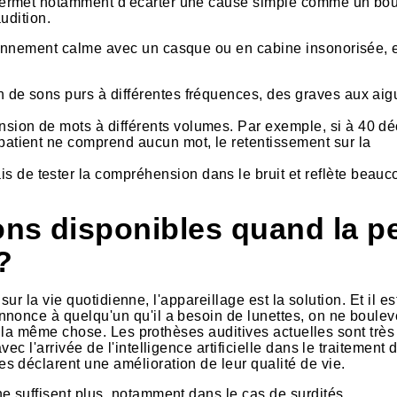
permet notamment d'écarter une cause simple comme un bo
udition.
ronnement calme avec un casque ou en cabine insonorisée, 
n de sons purs à différentes fréquences, des graves aux aig
sion de mots à différents volumes. Par exemple, si à 40 dé
 patient ne comprend aucun mot, le retentissement sur la
s de tester la compréhension dans le bruit et reflète beauc
ons disponibles quand la p
?
 sur la vie quotidienne, l'appareillage est la solution. Et il es
nnonce à quelqu'un qu'il a besoin de lunettes, on ne boule
re la même chose. Les prothèses auditives actuelles sont très
c l'arrivée de l'intelligence artificielle dans le traitement 
s déclarent une amélioration de leur qualité de vie.
e suffisent plus, notamment dans le cas de surdités